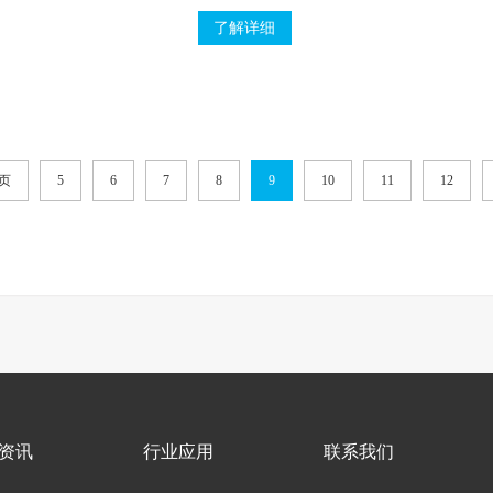
构，性能优良，密封更可靠。产品广泛应用
于石油、
了解详细
页
5
6
7
8
9
10
11
12
资讯
行业应用
联系我们