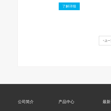
2、连接形式：螺纹，承插焊。
了解详细
<上一
公司简介
产品中心
最新