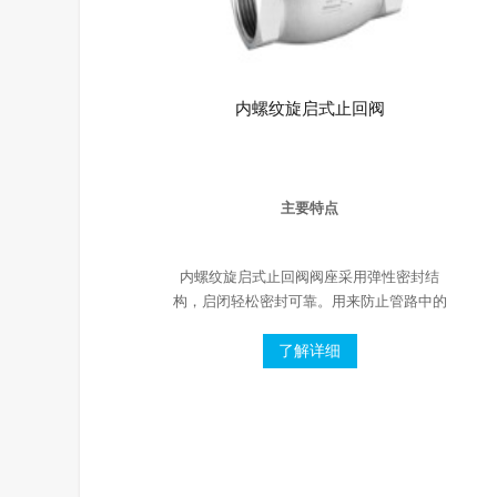
内螺纹旋启式止回阀
主要特点
内螺纹旋启式止回阀阀座采用弹性密封结
构，启闭轻松密封可靠。用来防止管路中的
介质倒流。适用介质为：水、油品、蒸汽、
酸性介质等。
了解详细