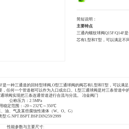
简短说明：
主要特点
三通内螺纹球阀Q15F/Q14
芯有L型和T型，可以满足不
F
是一种三通道的回转型球阀
,O
型三通球阀的阀芯有
L
型和
T
型，可以满足
要，任何一个管道都可以作为入口或出口。
L
型三通球阀是对三条管道中
三通球阀实现把三条连通管道进行合流与分流。
冶金阀门
公称压力：2.5MPa
用稳定范围：-20～232℃～350℃
水、油、气及某些腐蚀性液体（W。O。G）
:G.NPT.BSPT.BSP.DIN259/2999
性能参数与主要尺寸: