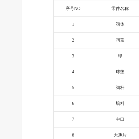
序号NO
零件名称
1
阀体
2
阀盖
3
球
4
球垫
5
阀杆
6
填料
7
中口
8
大薄片