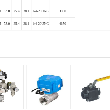
0
63.0
25.4
38.1
1/4-20UNC
3000
5
73.0
25.4
38.1
1/4-20UNC
4650