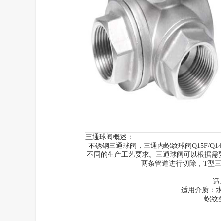
三通球阀
概述：
不锈钢三通球阀
，三通内螺纹球阀Q15F/Q14
不同的生产工艺要求。三通球阀可以根据需
两条管道进行切除，
T
型
适
适用介质：
螺纹类型