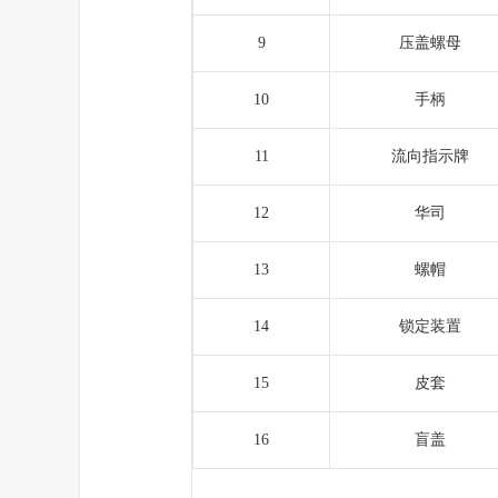
9
压盖螺母
10
手柄
11
流向指示牌
12
华司
13
螺帽
14
锁定装置
15
皮套
16
盲盖