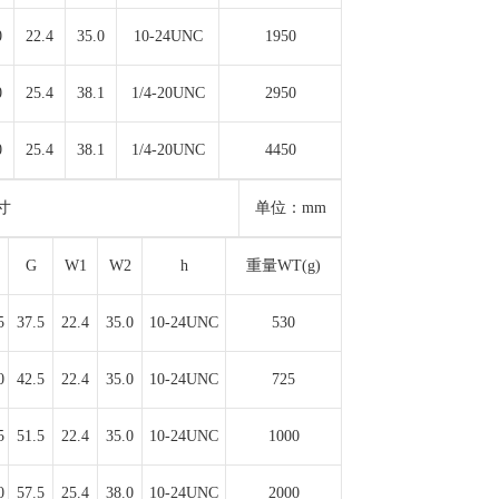
0
22.4
35.0
10-24UNC
1950
0
25.4
38.1
1/4-20UNC
2950
0
25.4
38.1
1/4-20UNC
4450
寸
单位：mm
G
W1
W2
h
重量WT(g)
5
37.5
22.4
35.0
10-24UNC
530
0
42.5
22.4
35.0
10-24UNC
725
5
51.5
22.4
35.0
10-24UNC
1000
0
57.5
25.4
38.0
10-24UNC
2000