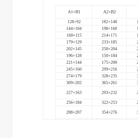
A1×B1
A2×B2
128×92
182×148
144×104
198×160
160×115
214×171
179×129
233×185
202×145
258×204
196×128
150×184
221×144
175×200
245×160
299×216
274×179
328×235
309×202
365×261
227×163
293×232
256×184
322×253
288×207
354×276