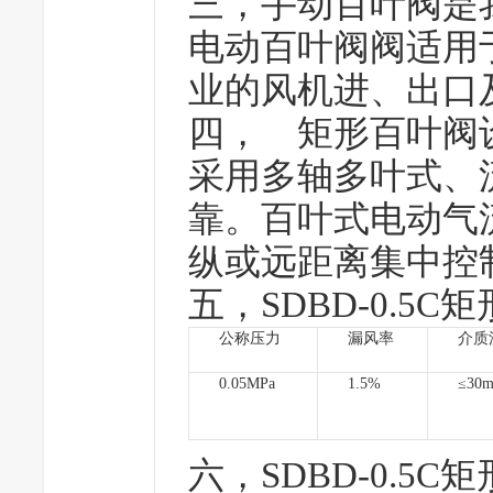
三，手动百叶阀是
电动百叶阀阀适用
业的风机进、出口
四， 矩形百叶阀
采用多轴多叶式、
靠。百叶式电动气
纵或远距离集中控
五，SDBD-0.5C
矩
公称压力
漏风率
介质
0.05MPa
1.5%
≤30m
六，SDBD-0.5