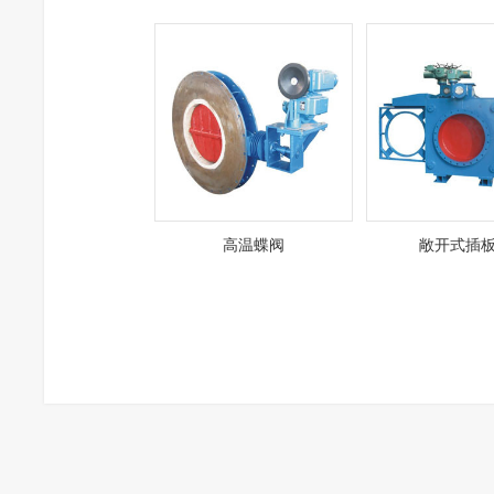
高温蝶阀
敞开式插