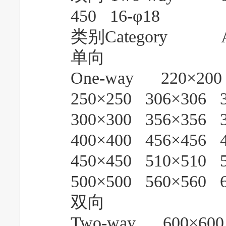
450 16-φ18
类别Category
单向
One-way 220×200 
250×250 306×306 
300×300 356×356 
400×400 456×456 
450×450 510×510 
500×500 560×560 
双向
Two-way 600×600 