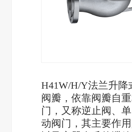
H41W/H/Y
法兰升降
阀瓣，依靠阀瓣自重
门，又称逆止阀、单
动阀门，其主要作用