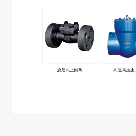
旋启式止回阀
高温高压止