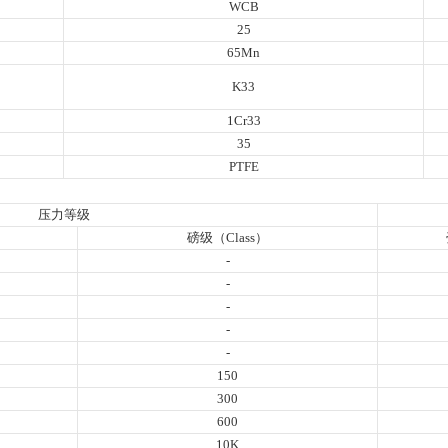
WCB
25
65Mn
K33
1Cr33
35
PTFE
压力等级
磅级（Class）
-
-
-
-
-
150
300
600
10K