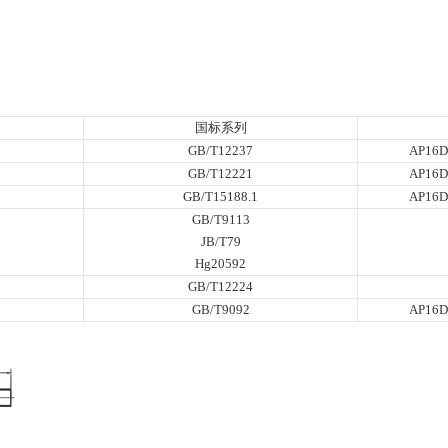
国标系列
GB/T12237
AP16D
GB/T12221
AP16D
GB/T15188.1
AP16D
GB/T9113
JB/T79
Hg20592
GB/T12224
GB/T9092
AP16D