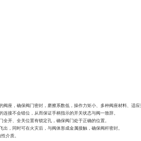
计的阀座，确保阀门密封，磨擦系数低，操作力矩小、多种阀座材料、适应
柄的连接不会错位，从而保证手柄指示的开关状态与阀一致辞。
阀门全开、全关位置有锁定孔，确保阀门处于正确的位置。
压飞出，同时可在火灾后，与阀体形成金属接触，确保阀杆密封。
蚀性介质。