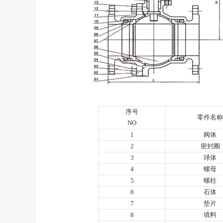
序号
零件名称
NO
1
阀体
2
密封圈
3
球体
4
螺母
5
螺柱
6
石体
7
垫片
8
填料