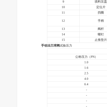
9
填料压盖
10
定位片
11
挡圈
12
手柄
13
阀杆
14
螺钉
15
止推垫片
手动法兰球阀
试验压力
公称压力（PN）
1.0
1.6
2.5
4.0
6.4
-
-
-
-