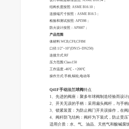
设计和制造标准按照: ASME B16.34；
结构长度按照: ASME B16.10；
连接端尺寸按照：ASME B16.5；
检验和测试按照: API598；
防火设计按照：API607；
产品范围
体材料:WCB,CF8,CF8M
口径:1/2"~10"(DN15~DN250)
连接方式:RF
压力范围:Class150
工作温度:-46℃ - +200℃
操作方式:手柄,蜗轮,电动等
Q41F手动法兰球阀
特点
1、先进的阀座：聚多年球阀制造经验而设
2、开关无误的手柄：采用扁头阀杆，与手
3、锁紧装置：为防止阀门开关误操作，在
4、阀杆防飞结构：阀杆为下装式，防止受
适用介质：水、气、油品、天然气和酸碱腐