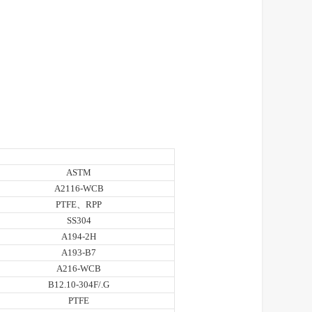
ASTM
A2116-WCB
PTFE、RPP
SS304
A194-2H
A193-B7
A216-WCB
B12.10-304F/.G
PTFE