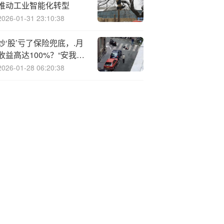
推动工业智能化转型
2026-01-31 23:10:38
炒‘股’亏了保险兜底，.月
收益高达100%？“安我股
保”宣称推出全网首款炒
2026-01-28 06:20:38
股保险，两大机构连忙撇
清关系