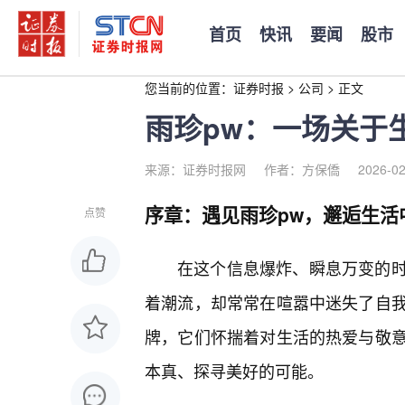
首页
快讯
要闻
股市
您当前的位置：
证券时报
>
公司
>
正文
雨珍pw：一场关于
来源：证券时报网
作者：方保僑
2026-02
序章：遇见雨珍pw，邂逅生活
点赞
在这个信息爆炸、瞬息万变的
着潮流，却常常在喧嚣中迷失了自
牌，它们怀揣着对生活的热爱与敬意
本真、探寻美好的可能。