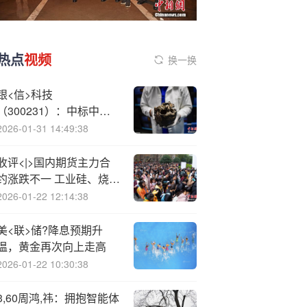
热点
视频
换一换
银<信>科技
（300231）：中标中国
大唐集团数字科技有限公
2026-01-31 14:49:38
司采购项目，中标金额为
161.60万元
收评<|>国内期货主力合
约涨跌不一 工业硅、烧碱
涨超3%
2026-01-22 12:14:38
美<联>储?降息预期升
温，黄金再次向上走高
2026-01-22 10:30:38
3,60周鸿,祎：拥抱智能体