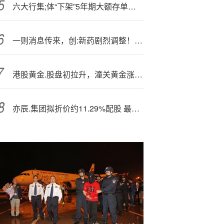
六大行集;体“下架”5年期大额存单？真相是……
一则消息传来，创:新药剧烈调整！“抄底”资金火速进场，港股通创新药ETF(520880)溢价飙升，半日成交6.8亿元
港股黄金.股盘初拉升，潼关黄金涨超3%，高盛预测极端情景下黄金将飙升至接近5000美元
亦辰.集团拟折价约11.29%配股 最高净筹约2960万港元