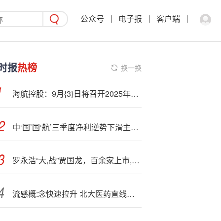
公众号
电子报
客户端
时报
热榜
换一换
海航控股：9月{3}日将召开2025年第三次临时股东大会
中‘国’国‘航’三季度净利逆势下滑主要经营指标垫底 控股股东大幅折价包揽定增中小股东权益或受损
罗永浩“大,战”贾国龙，百余家上市,公司“抢食”预制菜万亿大蛋糕
流感概:念快速拉升 北大医药直线涨停