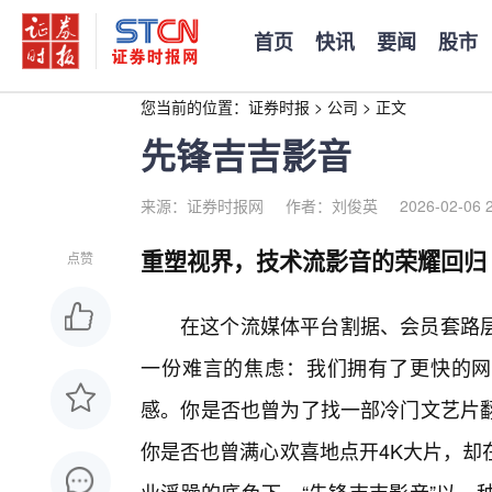
首页
快讯
要闻
股市
您当前的位置：
证券时报
>
公司
>
正文
先锋吉吉影音
来源：证券时报网
作者：刘俊英
2026-02-06 
重塑视界，技术流影音的荣耀回归
点赞
在这个流媒体平台割据、会员套路层
一份难言的焦虑：我们拥有了更快的网
感。你是否也曾为了找一部冷门文艺片
你是否也曾满心欢喜地点开4K大片，却