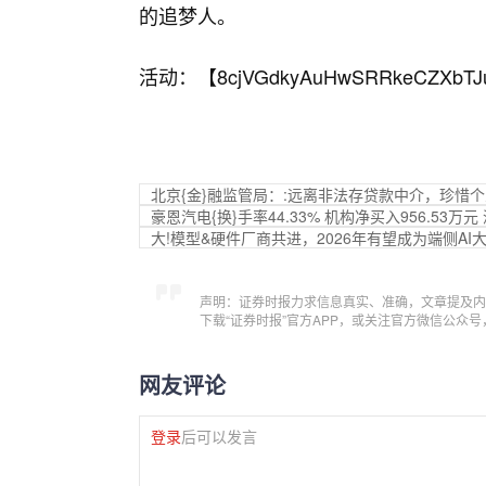
的追梦人。
活动：【
8cjVGdkyAuHwSRRkeCZXbTJ
北京{金}融监管局：:远离非法存贷款中介，珍惜
豪恩汽电{换}手率44.33% 机构净买入956.53万元
大!模型&硬件厂商共进，2026年有望成为端侧AI
声明：证券时报力求信息真实、准确，文章提及内
下载“证券时报”官方APP，或关注官方微信公众
网友评论
登录
后可以发言