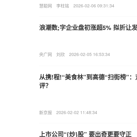
慧聪网
李柱铭
2026-02-06 09:31:34
浪潮数;字企业盘初涨超5% 拟折让
央广网
刘欣
2026-02-05 16:53:34
从携!程!“美食林”到高德“扫街榜”
评？
新京报
2026-02-02 11:48:34
上市公司“{炒}股” 要出奇更要守正