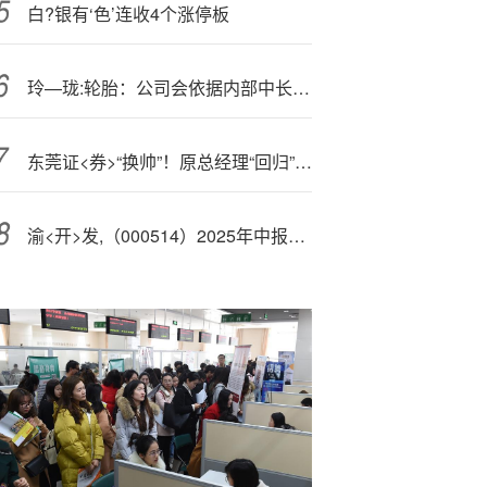
白?银有‘色’连收4个涨停板
玲—珑:轮胎：公司会依据内部中长期经营规划并结合外部政策、市场环境的变化制定年度经营目标
东莞证<券>“换帅”！原总经理“回归”履新董事长，IPO长跑前路几何？
渝<开>发,（000514）2025年中报简析：净利润同比增长687.86%