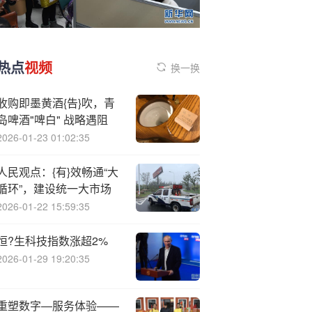
热点
视频
换一换
收购即墨黄酒{告}吹，青
岛啤酒"啤白" 战略遇阻
2026-01-23 01:02:35
人民观点：{有}效畅通“大
循环”，建设统一大市场
2026-01-22 15:59:35
恒?生科技指数涨超2%
2026-01-29 19:20:35
重塑数字—服务体验——