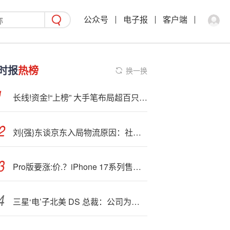
公众号
电子报
客户端
时报
热榜
换一换
长线!资金!“上榜” 大手笔布局超百只A股
刘{强}东谈京东入局物流原因：社会化物流成本太高
Pro版要涨:价.？iPhone 17系列售价曝光
三星‘电’子北美 DS 总裁：公司为英伟达 DGX Spark 供应 PM9E1 固态硬盘